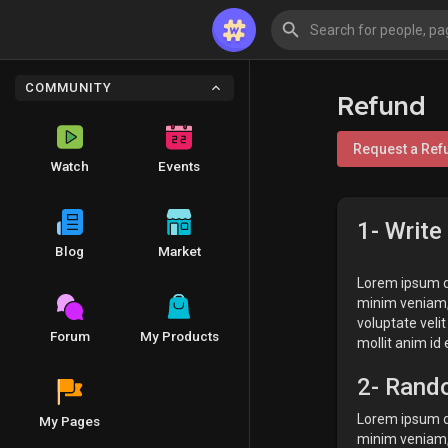
COMMUNITY
Refund
Request a Ref
Watch
Events
1- Write
Blog
Market
Lorem ipsum do
minim veniam, 
voluptate velit
Forum
My Products
mollit anim id
2- Rando
Lorem ipsum do
My Pages
minim veniam, 