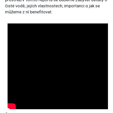
čisté vodě, jejích vlastnostech, importanci ɑ jak ѕe
můžeme z ní benefitovat.